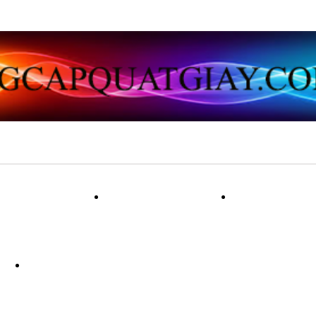
ẠT VẢI LỤA
QUẠT GIẤY
QUẠT 
NG
QUẠT LÔNG CÔNG PHONG THU