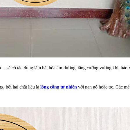
h… sẽ có tác dụng làm hài hòa âm dương, tăng cường vượng khí, bảo v
 bởi hai chất liệu là
lông công tự nhiên
với nan gỗ hoặc tre. Các mắ