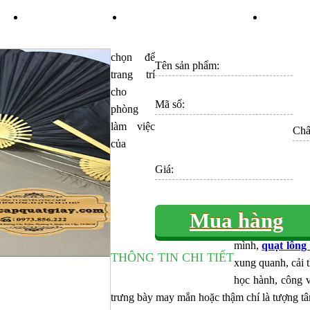
ÁN
TIN TỨC
KHUYẾN MÃI
LI
chọn để
Tên sản phẩm:
trang trí
cho
Mã số:
phòng
làm việc
Chất
của
Giá:
Mua hàng
mình,
quạt lông
THÔNG TIN CHI TIẾT
xung quanh, cải t
học hành, công v
trưng bày may mắn hoặc thậm chí là tượng tâ