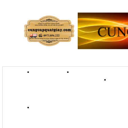
TRANG CHỦ
GIỚI THIỆU
QU
QUẠT TRANH TREO TƯỜ