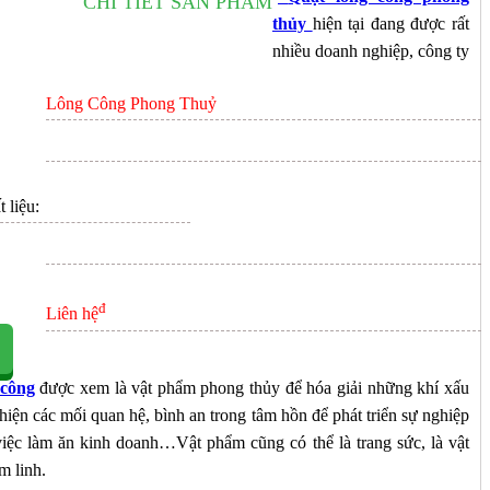
CHI TIẾT SẢN PHẨM
ÊN HỆ
thủy
hiện tại đang được rất
nhiều doanh nghiệp, công ty
Lông Công Phong Thuỷ
 liệu:
đ
Liên hệ
 công
được xem là vật phẩm phong thủy để hóa giải những khí xấu
hiện các mối quan hệ, bình an trong tâm hồn để phát triển sự nghiệp
iệc làm ăn kinh doanh…Vật phẩm cũng có thể là trang sức, là vật
m linh.