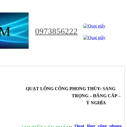
0973856222
NHẬT
QUẠT LÔNG CÔNG PHONG THỦY: SANG
TRỌNG – ĐẲNG CẤP –
Ý NGHĨA
Ỷ
-
Quạt lông công phong