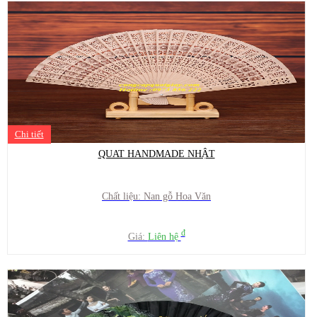
Chi tiết
QUAT HANDMADE NHẬT
Chất liệu: Nan gỗ Hoa Văn
đ
Giá:
Liên hệ