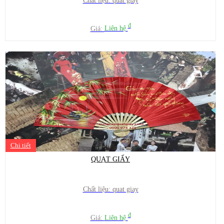
Chất liệu: quat giay
đ
Giá:
Liên hệ
Chi tiết
QUẠT GIẤY
Chất liệu: quat giay
đ
Giá:
Liên hệ