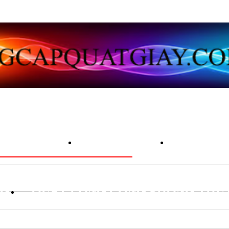
ẠT VẢI LỤA
QUẠT GIẤY
QUẠT 
NG
QUẠT LÔNG CÔNG PHONG THU