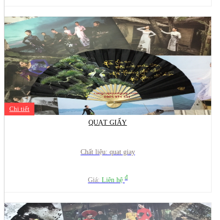
Chi tiết
QUẠT GIẤY
Chất liệu: quat giay
đ
Giá:
Liên hệ