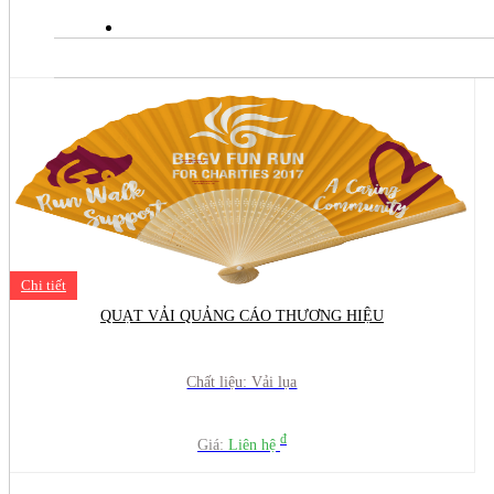
MUA HÀNG & THANH TO
Chi tiết
QUẠT VẢI QUẢNG CÁO THƯƠNG HIỆU
Chất liệu: Vải lụa
đ
Giá:
Liên hệ