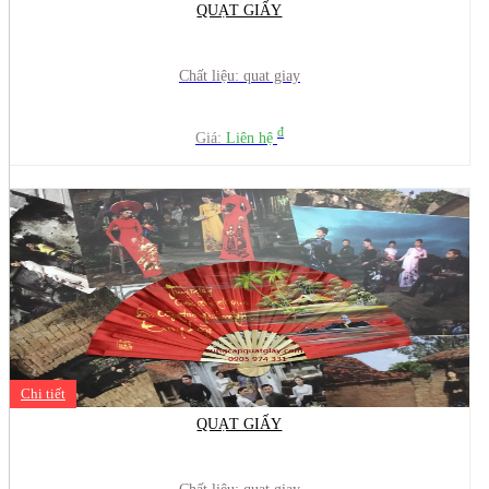
QUẠT GIẤY
Chất liệu: quat giay
đ
Giá:
Liên hệ
Chi tiết
QUẠT GIẤY