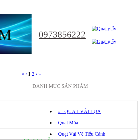
0973856222
«
‹
1
2
›
»
NHẬT
DANH MỤC SẢN PHẨM
» QUẠT VẢI LỤA
Ỷ
Quạt Múa
Quạt Vải Vẽ Tiểu Cảnh