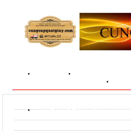
TRANG CHỦ
GIỚI THIỆU
QU
QUẠT TRANH TREO TƯỜ