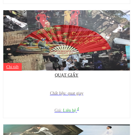
Chi tiết
QUẠT GIẤY
Chất liệu: quat giay
đ
Giá:
Liên hệ