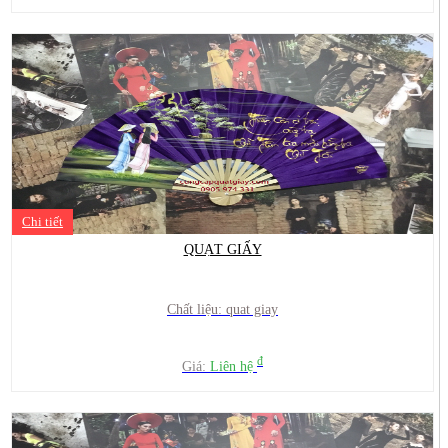
Chi tiết
QUẠT GIẤY
Chất liệu: quat giay
đ
Giá:
Liên hệ