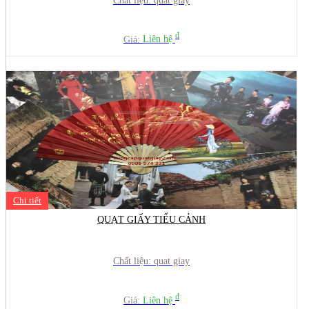
Chất liệu: quat giay
đ
Giá:
Liên hệ
Chi tiết
QUẠT GIẤY TIỂU CẢNH
Chất liệu: quat giay
đ
Giá:
Liên hệ