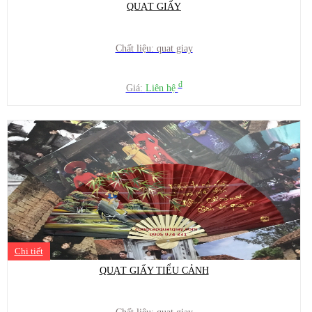
QUẠT GIẤY
Chất liệu: quat giay
đ
Giá:
Liên hệ
Chi tiết
QUẠT GIẤY TIỂU CẢNH