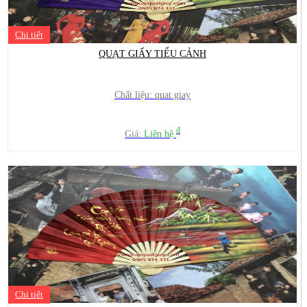
Chi tiết
QUẠT GIẤY TIỂU CẢNH
Chất liệu: quat giay
đ
Giá:
Liên hệ
Chi tiết