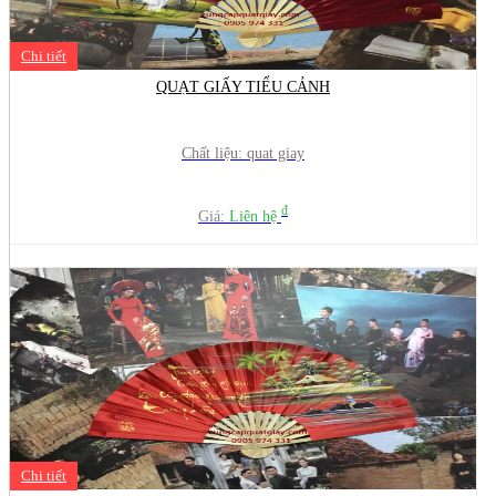
Chi tiết
QUẠT GIẤY TIỂU CẢNH
Chất liệu: quat giay
đ
Giá:
Liên hệ
Chi tiết