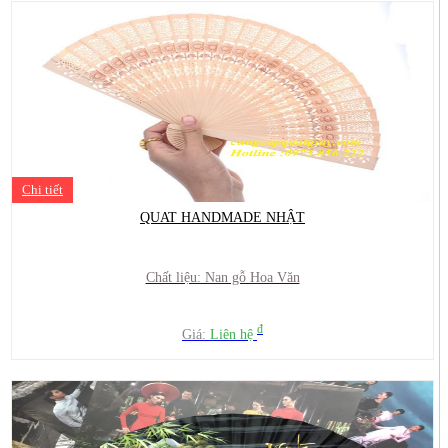
Chi tiết
QUAT HANDMADE NHẬT
Chất liệu: Nan gỗ Hoa Văn
đ
Giá:
Liên hệ