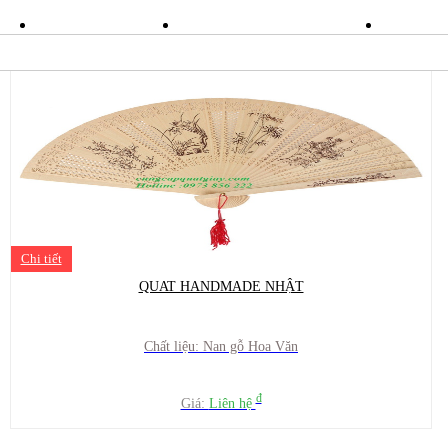
ÁN
TIN TỨC
KHUYẾN MÃI
LI
Chi tiết
QUAT HANDMADE NHẬT
Chất liệu: Nan gỗ Hoa Văn
đ
Giá:
Liên hệ