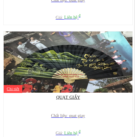
Chất liệu: quat giay
đ
Giá:
Liên hệ
Chi tiết
QUẠT GIẤY
Chất liệu: quat giay
đ
Giá:
Liên hệ