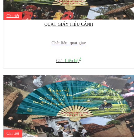
Chi tiết
QUẠT GIẤY TIỂU CẢNH
Chất liệu: quat giay
đ
Giá:
Liên hệ
Chi tiết