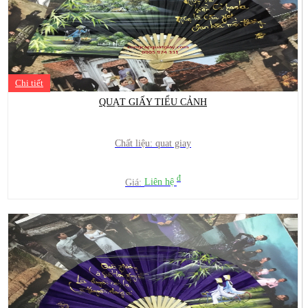
Chi tiết
QUẠT GIẤY TIỂU CẢNH
Chất liệu: quat giay
đ
Giá:
Liên hệ