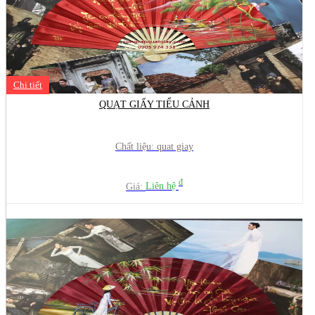
Chi tiết
QUẠT GIẤY TIỂU CẢNH
Chất liệu: quat giay
đ
Giá:
Liên hệ