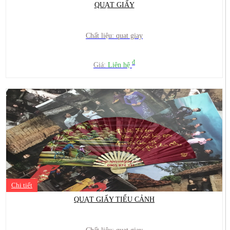
QUẠT GIẤY
Chất liệu: quat giay
đ
Giá:
Liên hệ
Chi tiết
QUẠT GIẤY TIỂU CẢNH