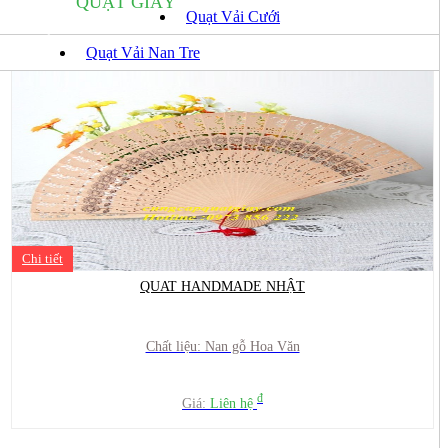
QUẠT GIẤY
Quạt Vải Cưới
ÊN HỆ
Quạt Vải Nan Tre
Chi tiết
QUAT HANDMADE NHẬT
Chất liệu: Nan gỗ Hoa Văn
đ
Giá:
Liên hệ