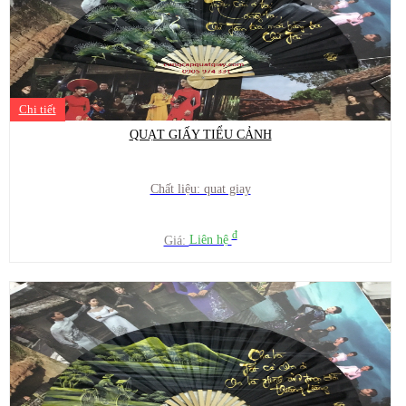
Chi tiết
QUẠT GIẤY TIỂU CẢNH
Chất liệu: quat giay
đ
Giá:
Liên hệ