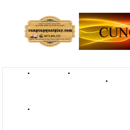
TRANG CHỦ
GIỚI THIỆU
QU
QUẠT TRANH TREO TƯỜ