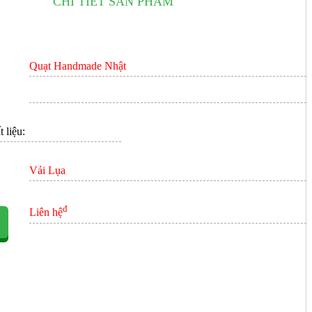
CHI TIẾT SẢN PHẨM
ÊN HỆ
Quạt Handmade Nhật
 liệu:
Vải Lụa
đ
Liên hệ