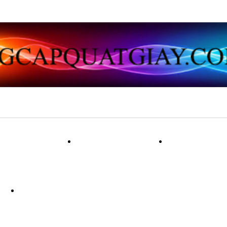
ẠT VẢI LỤA
QUẠT GIẤY
QUẠT 
NG
QUẠT LÔNG CÔNG PHONG THU