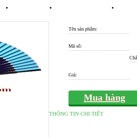
ÁN
TIN TỨC
KHUYẾN MÃI
LI
Tên sản phẩm:
Mã số:
Chất
Giá:
Mua hàng
THÔNG TIN CHI TIẾT