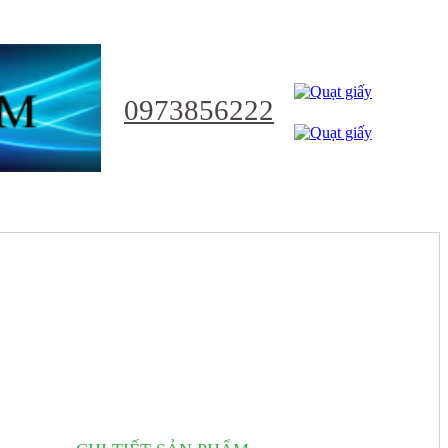
0973856222
NHẬT
Ỷ