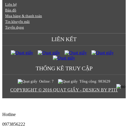
Liên hệ
Bản đồ
Mua hàng & thanh toán
Tin khuyến mãi
Tuyển dụng
LIÊN KẾT
THỐNG KÊ TRUY CẬP
Online: 7
Tổng cộng: 983629
COPYRIGHT © 2016 QUẠT GIẤY - DESIGN BY PTIT
Hotline
0973856222