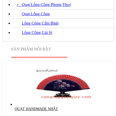
» Quạt Lông Công Phong Thuỷ
Quạt Lông Công
Lông Công Cấm Bình
Lông Công Giá Sỉ
SẢN PHẨM NỔI BẬT
QUẠT HANDMADE NHẬT