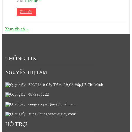
Giá:
Liên hệ
Chi tiết
Xem tất cả »
THÔNG TIN
NGUYỄN THỊ TÂM
220/36/10 Cây Trâm, P.9,Gò Vấp,Hồ Chí Minh
0973856222
cungcapquatgiay@gmail.com
https://cungcapquatgiay.com/
HỖ TRỢ