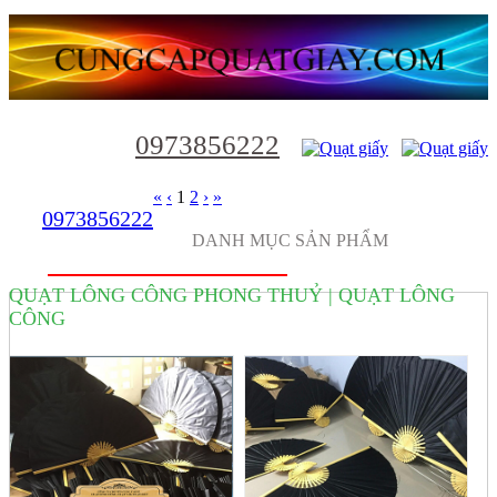
0973856222
«
‹
1
2
›
»
0973856222
DANH MỤC SẢN PHẨM
QUẠT LÔNG CÔNG PHONG THUỶ | QUẠT LÔNG
CÔNG