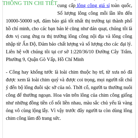
THÔNG TIN CHI TIẾT
cung cấp
lông công giá sỉ
toàn quốc,
Số lượng lông công mỗi lần lên đến
10000-50000 sợi, đảm bảo giá tốt nhất thị trường tại thành phố
hồ chí minh, cho các bạn bán lẻ cũng như dán quạt, chúng tôi là
đơn vị cung ứng ra thị trường lông công nội địa và lông công
nhập từ Ấn Độ, Đảm bảo chất lượng và số lượng cho các đại lý.
Liên hệ với chúng tôi tại cơ sở 1:220/36/10 Đường Cây Trâm,
Phường 9, Quận Gò Vấp, Hồ Chí Minh
- Công hay khổng tước là loài chim thuộc họ trĩ, từ xưa nó đã
được xem là loài chim quý và được coi trọng, mọi người rất chú
ý đến bộ lông đuôi sặc sỡ của nó. Thời cổ, người ta thường nuôi
công để thưởng ngoạn. Hoa văn trên lông của chim công giống
như những đồng tiền cổ nối liền nhau, màu sắc chủ yếu là vàng
óng vô cùng lộng lẫy. Vì vậy trước đây người ta còn dùng lông
chim công làm đồ trang sức.