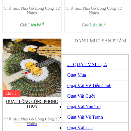
Chất liệu: Nan Gỗ Lông Công Tự
Chất liệu: Nan Gỗ Lông Công Tự
Nhiên
Nhiên
đ
đ
Giá:
Liên hệ
Giá:
Liên hệ
DANH MỤC SẢN PHẨM
» QUẠT VẢI LỤA
Quạt Múa
Quạt Vải Vẽ Tiểu Cảnh
Chi tiết
Quạt Vải Cưới
QUẠT LÔNG CÔNG PHONG
THUỶ
Quạt Vải Nan Tre
Quạt Vải Vẽ Tranh
Chất liệu: Nan Gỗ Lông Công Tự
Nhiên
Quạt Vải Lụa