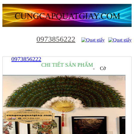
0973856222
0973856222
CHI TIẾT SẢN PHẨM
- Cở