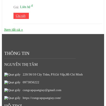
đ
Giá:
Liên hệ
Chi tiết
Xem tất cả »
THÔNG TIN
NGUYỄN THỊ TÂM
220/36/10 Cây Trâm, P.9,Gò Vấp,Hồ Chí Minh
0973856222
cungcapquatgiay@gmail.com
https://cungcapquatgiay.com/