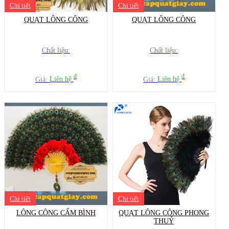
Chi tiết
Chi tiết
QUẠT LÔNG CÔNG
QUẠT LÔNG CÔNG
Chất liệu:
Chất liệu:
đ
đ
Giá:
Liên hệ
Giá:
Liên hệ
Chi tiết
Chi tiết
LÔNG CÔNG CẤM BÌNH
QUẠT LÔNG CÔNG PHONG
THUỶ