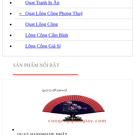
Quạt Tranh In Ấn
» Quạt Lông Công Phong Thuỷ
Quạt Lông Công
Lông Công Cấm Bình
Lông Công Giá Sỉ
SẢN PHẨM NỔI BẬT
QUẠT HANDMADE NHẬT