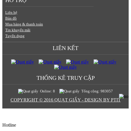
HỖ TRỢ
Liên hệ
Bản đồ
Mua hàng & thanh toán
Tin khuyến mãi
Tuyển dụng
LIÊN KẾT
THỐNG KÊ TRUY CẬP
Online: 8
Tổng cộng: 983057
COPYRIGHT © 2016 QUẠT GIẤY - DESIGN BY PTIT
Hotline