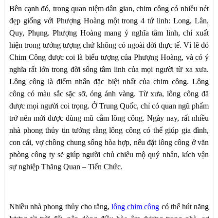
Bên cạnh đó, trong quan niệm dân gian, chim công có nhiều nét
đẹp giống với Phượng Hoàng một trong 4 tứ linh: Long, Lân,
Quy, Phụng. Phượng Hoàng mang ý nghĩa tâm linh, chỉ xuất
hiện trong tưởng tượng chứ không có ngoài đời thực tế. Vì lẽ đó
Chim Công được coi là biểu tượng của Phượng Hoàng, và có ý
nghĩa rất lớn trong đời sống tâm linh của mọi người từ xa xưa.
Lông công là điểm nhấn đặc biệt nhất của chim công. Lông
công có màu sắc sặc sỡ, óng ánh vàng. Từ xưa, lông công đã
được mọi người coi trọng. Ở Trung Quốc, chỉ có quan ngũ phẩm
trở nên mới được dùng mũ cắm lông công. Ngày nay, rất nhiều
nhà phong thủy tin tưởng rằng lông công có thể giúp gia đình,
con cái, vợ chồng chung sống hòa hợp, nếu đặt lông công ở văn
phòng công ty sẽ giúp người chủ chiêu mộ quý nhân, kích vận
sự nghiệp Thăng Quan – Tiến Chức.
Nhiều nhà phong thủy cho rằng,
lông chim công
có thể hút năng