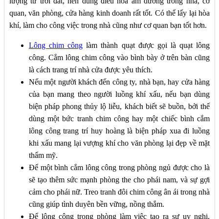
lượng từ trời đất, nên dùng điều hòa âm dương trong nhà, cơ
quan, văn phòng, cửa hàng kinh doanh rất tốt. Có thể lấy lại hòa
khí, làm cho công việc trong nhà cũng như cơ quan bạn tốt hơn.
Lông chim công
làm thành quạt được gọi là quạt lông
công. Cắm lông chim công vào bình bày ở trên bàn cũng
là cách trang trí nhà cửa được yêu thích.
Nếu một người khách đến công ty, nhà bạn, hay cửa hàng
của bạn mang theo người luồng khí xấu, nếu bạn dùng
biện pháp phong thủy lộ liễu, khách biết sẽ buồn, bởi thế
dùng một bức tranh chim công hay một chiếc bình cắm
lông công trang trí huy hoàng là biện pháp xua đi luồng
khi xấu mang lại vượng khí cho văn phòng lại đẹp về mặt
thẩm mỹ.
Để một bình cắm lông công trong phòng ngủ được cho là
sẽ tạo thêm sức mạnh phòng the cho phái nam, và sự gợi
cảm cho phái nữ. Treo tranh đôi chim công ân ái trong nhà
cũng giúp tình duyên bền vững, nồng thắm.
Để lông công trong phòng làm việc tạo ra sự uy nghi,