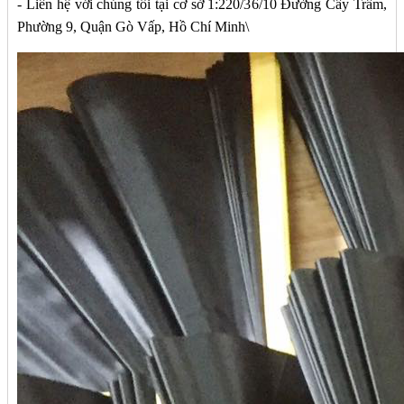
- Liên hệ với chúng tôi tại cơ sở 1:220/36/10 Đường Cây Trâm,
Phường 9, Quận Gò Vấp, Hồ Chí Minh\