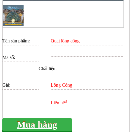
Tên sản phẩm:
Quạt lông công
Mã số:
Chất liệu:
Giá:
Lông Công
đ
Liên hệ
Mua hàng