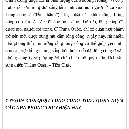
Chim Công được coi là biểu tượng của Phượng Hoàng, và có ý
nghĩa rất lớn trong đời sống tâm linh của mọi người từ xa xưa.
Lông công là điểm nhấn đặc biệt nhất của chim công. Lông
công có màu sắc sặc sỡ, óng ánh vàng. Từ xưa, lông công đã
được mọi người coi trọng. Ở Trung Quốc, chỉ có quan ngũ phẩm
trở nên mới được dùng mũ cắm lông công. Ngày nay, rất nhiều
nhà phong thủy tin tưởng rằng lông công có thể giúp gia đình,
con cái, vợ chồng chung sống hòa hợp, nếu đặt lông công ở văn
phòng công ty sẽ giúp người chủ chiêu mộ quý nhân, kích vận
sự nghiệp Thăng Quan – Tiến Chức.
Ý NGHĨA CỦA QUẠT LÔNG CÔNG THEO QUAN NIỆM
CÁC NHÀ PHONG THỦY HIỆN NAY