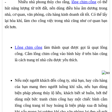
- Nhiều nhà phong thủy cho rằng,
lông chim công
có thể
hút năng lượng từ trời đất, nên dùng điều hòa âm dương trong
nhà, cơ quan, văn phòng, cửa hàng kinh doanh rất tốt. Có thể lấy
lại hòa khí, làm cho công việc trong nhà cũng như cơ quan bạn
tốt hơn.
Lông chim công
làm thành quạt được gọi là quạt lông
công. Cắm lông chim công vào bình bày ở trên bàn cũng
là cách trang trí nhà cửa được yêu thích.
Nếu một người khách đến công ty, nhà bạn, hay cửa hàng
của bạn mang theo người luồng khí xấu, nếu bạn dùng
biện pháp phong thủy lộ liễu, khách biết sẽ buồn, bởi thế
dùng một bức tranh chim công hay một chiếc bình cắm
lông công trang trí huy hoàng là biện pháp xua đi luồng
khi xấu mang lại vượng khí cho văn phòng lại đẹp về mặt