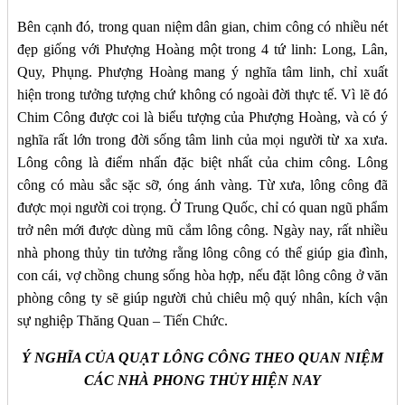
Bên cạnh đó, trong quan niệm dân gian, chim công có nhiều nét
đẹp giống với Phượng Hoàng một trong 4 tứ linh: Long, Lân,
Quy, Phụng. Phượng Hoàng mang ý nghĩa tâm linh, chỉ xuất
hiện trong tưởng tượng chứ không có ngoài đời thực tế. Vì lẽ đó
Chim Công được coi là biểu tượng của Phượng Hoàng, và có ý
nghĩa rất lớn trong đời sống tâm linh của mọi người từ xa xưa.
Lông công là điểm nhấn đặc biệt nhất của chim công. Lông
công có màu sắc sặc sỡ, óng ánh vàng. Từ xưa, lông công đã
được mọi người coi trọng. Ở Trung Quốc, chỉ có quan ngũ phẩm
trở nên mới được dùng mũ cắm lông công. Ngày nay, rất nhiều
nhà phong thủy tin tưởng rằng lông công có thể giúp gia đình,
con cái, vợ chồng chung sống hòa hợp, nếu đặt lông công ở văn
phòng công ty sẽ giúp người chủ chiêu mộ quý nhân, kích vận
sự nghiệp Thăng Quan – Tiến Chức.
Ý NGHĨA CỦA QUẠT LÔNG CÔNG THEO QUAN NIỆM
CÁC NHÀ PHONG THỦY HIỆN NAY