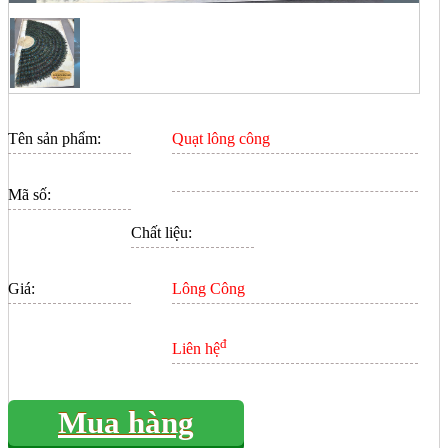
Tên sản phẩm:
Quạt lông công
Mã số:
Chất liệu:
Giá:
Lông Công
đ
Liên hệ
Mua hàng