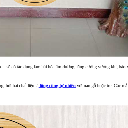
h… sẽ có tác dụng làm hài hòa âm dương, tăng cường vượng khí, bảo v
 bởi hai chất liệu là
lông công tự nhiên
với nan gỗ hoặc tre. Các mắ