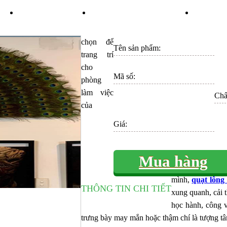
ÁN
TIN TỨC
KHUYẾN MÃI
LI
chọn để
Tên sản phẩm:
trang trí
cho
Mã số:
phòng
làm việc
Chất
của
Giá:
Mua hàng
mình,
quạt lông
THÔNG TIN CHI TIẾT
xung quanh, cải t
học hành, công v
trưng bày may mắn hoặc thậm chí là tượng tâ