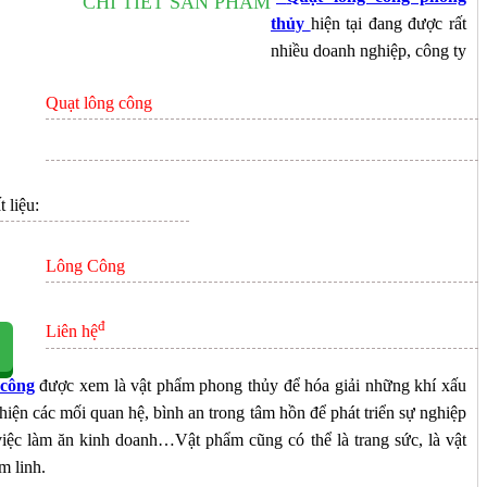
CHI TIẾT SẢN PHẨM
ÊN HỆ
thủy
hiện tại đang được rất
nhiều doanh nghiệp, công ty
Quạt lông công
 liệu:
Lông Công
đ
Liên hệ
 công
được xem là vật phẩm phong thủy để hóa giải những khí xấu
hiện các mối quan hệ, bình an trong tâm hồn để phát triển sự nghiệp
iệc làm ăn kinh doanh…Vật phẩm cũng có thể là trang sức, là vật
m linh.