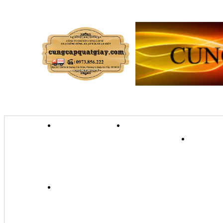
TRANG CHỦ
GIỚI THIỆU
QU
QUẠT TRANH TREO TƯỜ