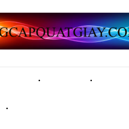
ẠT VẢI LỤA
QUẠT GIẤY
QUẠT 
NG
QUẠT LÔNG CÔNG PHONG THU