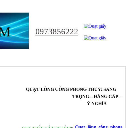
0973856222
NHẬT
QUẠT LÔNG CÔNG PHONG THỦY: SANG
TRỌNG – ĐẲNG CẤP –
Ý NGHĨA
Ỷ
-
Quạt lông công phong