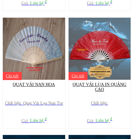
đ
đ
Giá:
Liên hệ
Giá:
Liên hệ
Chi tiết
Chi tiết
QUẠT VẢI NAN HOA
QUẠT VẢI LỤA IN QUẢNG
CÁO
Chất liệu: Quạt Vải Lụa Nan Tre
Chất liệu:
đ
đ
Giá:
Liên hệ
Giá:
Liên hệ