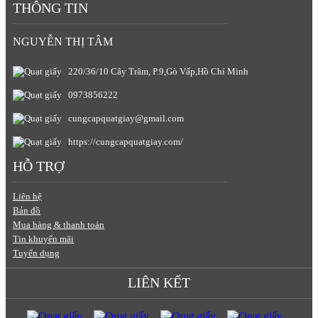
THÔNG TIN
NGUYỄN THỊ TÂM
220/36/10 Cây Trâm, P.9,Gò Vấp,Hồ Chí Minh
0973856222
cungcapquatgiay@gmail.com
https://cungcapquatgiay.com/
HỖ TRỢ
Liên hệ
Bản đồ
Mua hàng & thanh toán
Tin khuyến mãi
Tuyển dụng
LIÊN KẾT