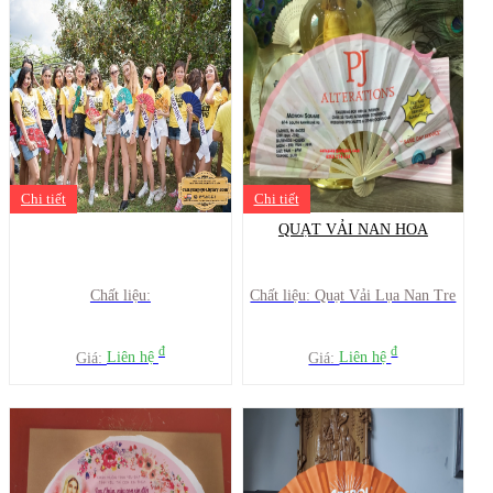
Chi tiết
Chi tiết
QUẠT VẢI NAN HOA
Chất liệu:
Chất liệu: Quạt Vải Lụa Nan Tre
đ
đ
Giá:
Liên hệ
Giá:
Liên hệ