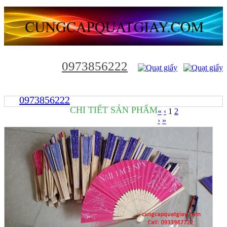
0973856222
0973856222
CHI TIẾT SẢN PHẨM
«
‹
1
2
›
»