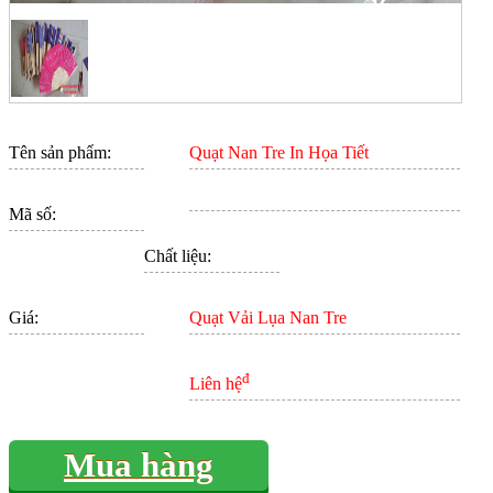
Tên sản phẩm:
Quạt Nan Tre In Họa Tiết
Mã số:
Chất liệu:
Giá:
Quạt Vải Lụa Nan Tre
đ
Liên hệ
Mua hàng