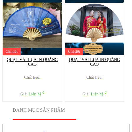
Chi tiết
Chi tiết
QUẠT VẢI LỤA IN QUẢNG
QUẠT VẢI LỤA IN QUẢNG
CÁO
CÁO
Chất liệu:
Chất liệu:
đ
đ
Giá:
Liên hệ
Giá:
Liên hệ
DANH MỤC SẢN PHẨM