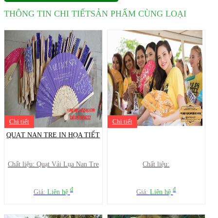
THÔNG TIN CHI TIẾT
SẢN PHẨM CÙNG LOẠI
Chi tiết
Chi tiết
QUẠT NAN TRE IN HỌA TIẾT
Chất liệu: Quạt Vải Lụa Nan Tre
Chất liệu:
đ
đ
Giá:
Liên hệ
Giá:
Liên hệ