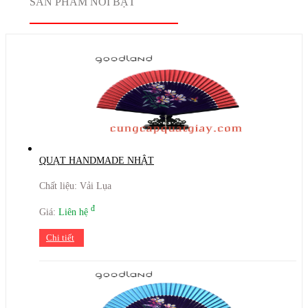
SẢN PHẨM NỔI BẬT
QUẠT HANDMADE NHẬT
Chất liệu: Vải Lụa
đ
Giá:
Liên hệ
Chi tiết