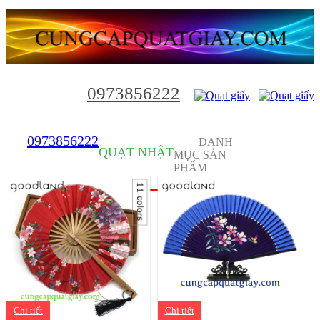
0973856222
0973856222
DANH
QUẠT NHẬT
MỤC SẢN
PHẨM
Chi tiết
Chi tiết