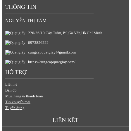
THÔNG TIN
NGUYỄN THỊ TÂM
220/36/10 Cây Trâm, P.9,Gò Vấp,Hồ Chí Minh
0973856222
cungcapquatgiay@gmail.com
https://cungcapquatgiay.com/
HỖ TRỢ
Liên hệ
Bản đồ
Mua hàng & thanh toán
Tin khuyến mãi
Tuyển dụng
LIÊN KẾT