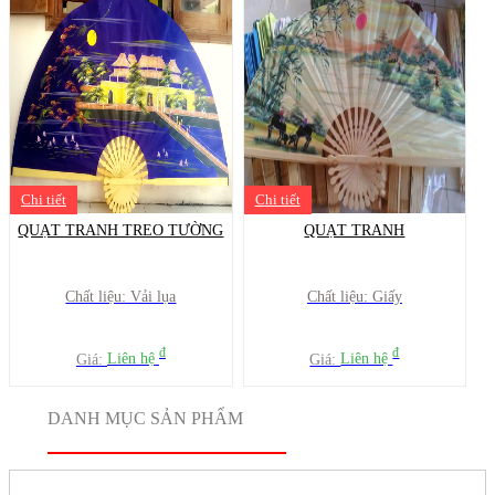
Chi tiết
Chi tiết
QUẠT TRANH TREO TƯỜNG
QUẠT TRANH
Chất liệu: Vải lụa
Chất liệu: Giấy
đ
đ
Giá:
Liên hệ
Giá:
Liên hệ
DANH MỤC SẢN PHẨM