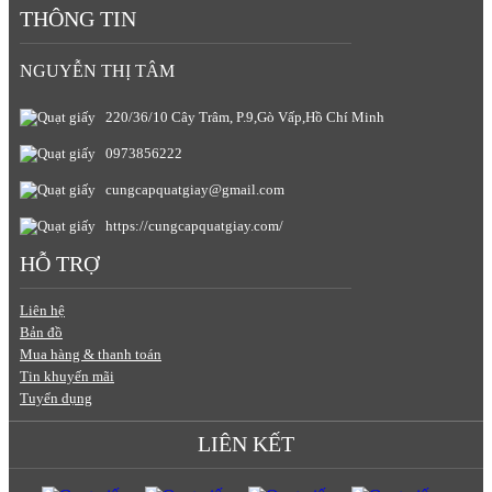
THÔNG TIN
NGUYỄN THỊ TÂM
220/36/10 Cây Trâm, P.9,Gò Vấp,Hồ Chí Minh
0973856222
cungcapquatgiay@gmail.com
https://cungcapquatgiay.com/
HỖ TRỢ
Liên hệ
Bản đồ
Mua hàng & thanh toán
Tin khuyến mãi
Tuyển dụng
LIÊN KẾT