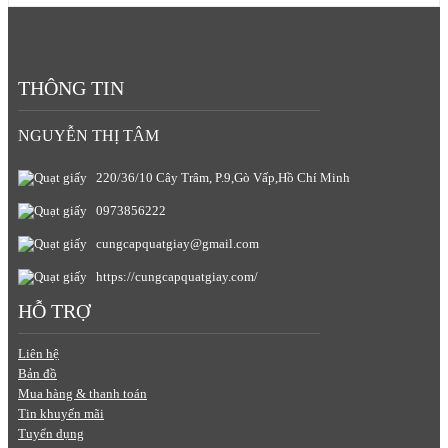
THÔNG TIN
NGUYỄN THỊ TÂM
220/36/10 Cây Trâm, P.9,Gò Vấp,Hồ Chí Minh
0973856222
cungcapquatgiay@gmail.com
https://cungcapquatgiay.com/
HỖ TRỢ
Liên hệ
Bản đồ
Mua hàng & thanh toán
Tin khuyến mãi
Tuyển dụng