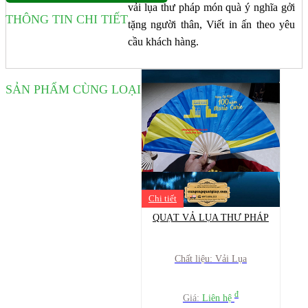
vải lụa thư pháp món quà ý nghĩa gởi
THÔNG TIN CHI TIẾT
tặng người thân, Viết in ấn theo yêu
cầu khách hàng.
SẢN PHẨM CÙNG LOẠI
Chi tiết
QUẠT VẢ LỤA THƯ PHÁP
Chất liệu: Vải Lụa
đ
Giá:
Liên hệ