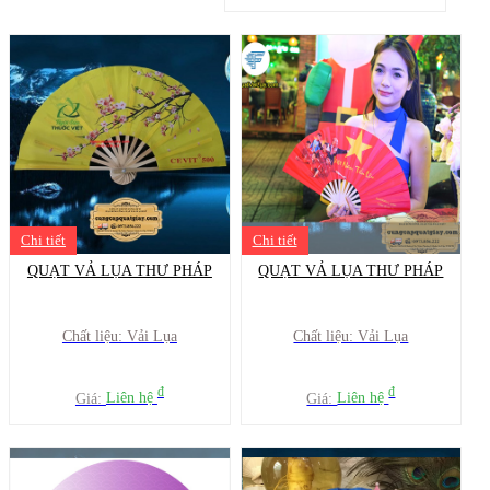
Chi tiết
Chi tiết
QUẠT VẢ LỤA THƯ PHÁP
QUẠT VẢ LỤA THƯ PHÁP
Chất liệu: Vải Lụa
Chất liệu: Vải Lụa
đ
đ
Giá:
Liên hệ
Giá:
Liên hệ