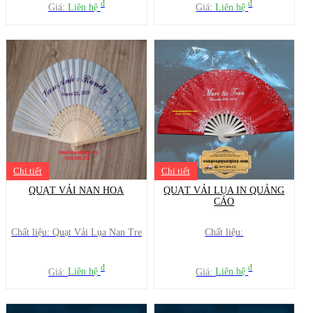
đ
đ
Giá:
Liên hệ
Giá:
Liên hệ
Chi tiết
Chi tiết
QUẠT VẢI NAN HOA
QUẠT VẢI LỤA IN QUẢNG
CÁO
Chất liệu: Quạt Vải Lụa Nan Tre
Chất liệu:
đ
đ
Giá:
Liên hệ
Giá:
Liên hệ