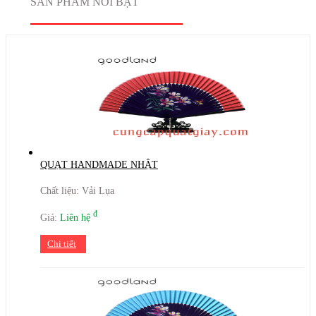
SẢN PHẨM NỔI BẬT
QUẠT HANDMADE NHẬT
Chất liệu: Vải Lụa
đ
Giá:
Liên hệ
Chi tiết