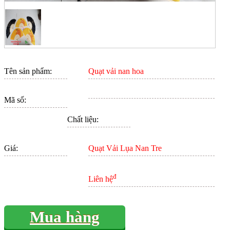
Tên sản phẩm:
Quạt vải nan hoa
Mã số:
Chất liệu:
Giá:
Quạt Vải Lụa Nan Tre
đ
Liên hệ
Mua hàng