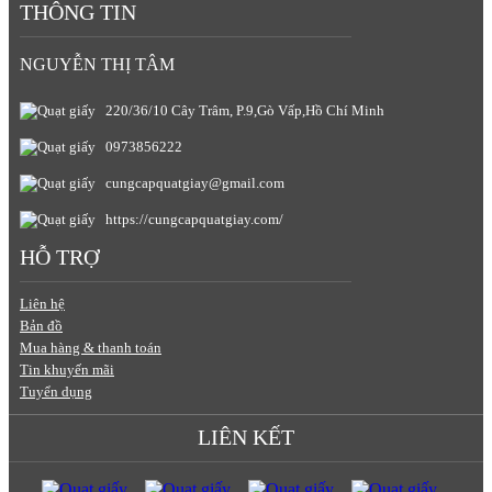
THÔNG TIN
NGUYỄN THỊ TÂM
220/36/10 Cây Trâm, P.9,Gò Vấp,Hồ Chí Minh
0973856222
cungcapquatgiay@gmail.com
https://cungcapquatgiay.com/
HỖ TRỢ
Liên hệ
Bản đồ
Mua hàng & thanh toán
Tin khuyến mãi
Tuyển dụng
LIÊN KẾT