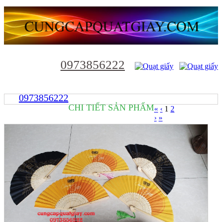
0973856222
0973856222
CHI TIẾT SẢN PHẨM
«
‹
1
2
›
»