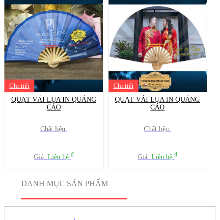
Chi tiết
Chi tiết
QUẠT VẢI LỤA IN QUẢNG
QUẠT VẢI LỤA IN QUẢNG
CÁO
CÁO
Chất liệu:
Chất liệu:
đ
đ
Giá:
Liên hệ
Giá:
Liên hệ
DANH MỤC SẢN PHẨM