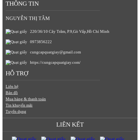
THÔNG TIN
NGUYỄN THỊ TÂM
220/36/10 Cây Trâm, P.9,Gò Vấp,Hồ Chí Minh
0973856222
cungcapquatgiay@gmail.com
https://cungcapquatgiay.com/
HỖ TRỢ
Liên hệ
Bản đồ
Mua hàng & thanh toán
Tin khuyến mãi
Tuyển dụng
LIÊN KẾT