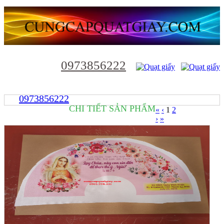
0973856222
0973856222
CHI TIẾT SẢN PHẨM
«
‹
1
2
›
»