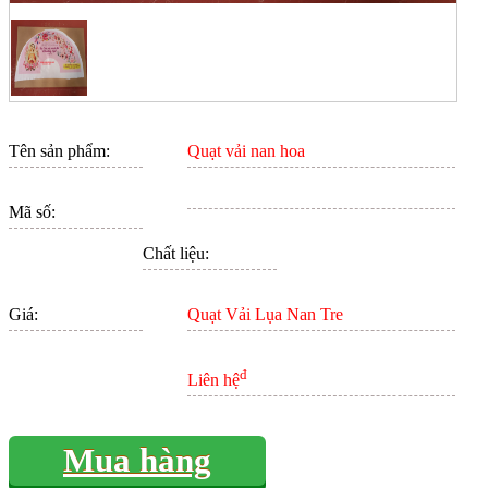
Tên sản phẩm:
Quạt vải nan hoa
Mã số:
Chất liệu:
Giá:
Quạt Vải Lụa Nan Tre
đ
Liên hệ
Mua hàng