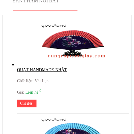
SẢN PHẨM NỔI BẬT
QUẠT HANDMADE NHẬT
Chất liệu: Vải Lụa
đ
Giá:
Liên hệ
Chi tiết