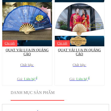
Chi tiết
Chi tiết
QUẠT VẢI LỤA IN QUẢNG
QUẠT VẢI LỤA IN QUẢNG
CÁO
CÁO
Chất liệu:
Chất liệu:
đ
đ
Giá:
Liên hệ
Giá:
Liên hệ
DANH MỤC SẢN PHẨM