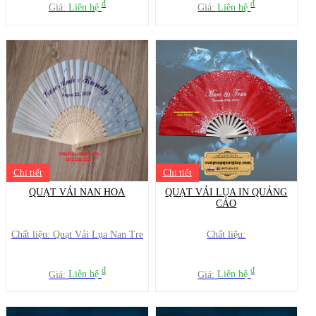
đ
đ
Giá:
Liên hệ
Giá:
Liên hệ
Chi tiết
Chi tiết
QUẠT VẢI NAN HOA
QUẠT VẢI LỤA IN QUẢNG
CÁO
Chất liệu: Quạt Vải Lụa Nan Tre
Chất liệu:
đ
đ
Giá:
Liên hệ
Giá:
Liên hệ