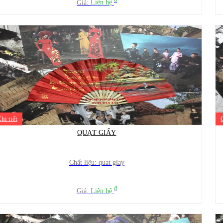
đ
Giá:
Liên hệ
hi tiết
QUẠT GIẤY
Chất liệu: quat giay
đ
Giá:
Liên hệ