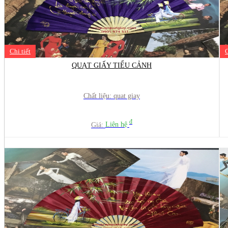
Chi tiết
C
QUẠT GIẤY TIỂU CẢNH
Chất liệu: quat giay
đ
Giá:
Liên hệ