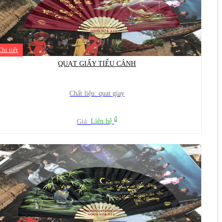
Chi tiết
QUẠT GIẤY TIỂU CẢNH
Chất liệu: quat giay
đ
Giá:
Liên hệ