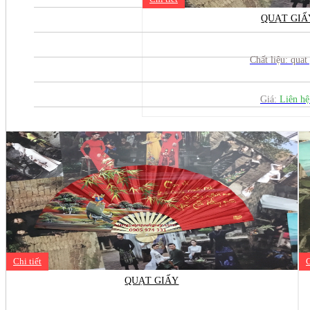
QUẠT GIẤ
Chất liệu: quat
Giá:
Liên h
Chi tiết
C
QUẠT GIẤY