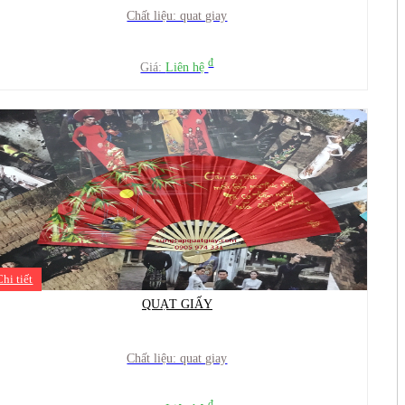
Chất liệu: quat giay
đ
Giá:
Liên hệ
Chi tiết
QUẠT GIẤY
Chất liệu: quat giay