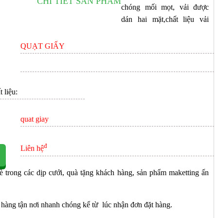
CHI TIẾT SẢN PHẨM
chóng mối mọt, vải được
ÊN HỆ
dán hai mặt,chất liệu vải
QUẠT GIẤY
 liệu:
quat giay
đ
Liên hệ
è trong các dịp cưới, quà tặng khách hàng, sản phẩm maketting ấn
 hàng tận nơi nhanh chóng kể từ lúc nhận đơn đặt hàng.