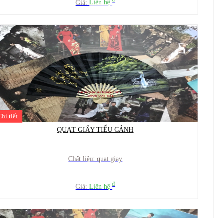
đ
Giá:
Liên hệ
Chi tiết
QUẠT GIẤY TIỂU CẢNH
Chất liệu: quat giay
đ
Giá:
Liên hệ