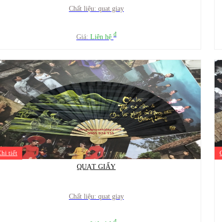
Chất liệu: quat giay
đ
Giá:
Liên hệ
hi tiết
QUẠT GIẤY
Chất liệu: quat giay