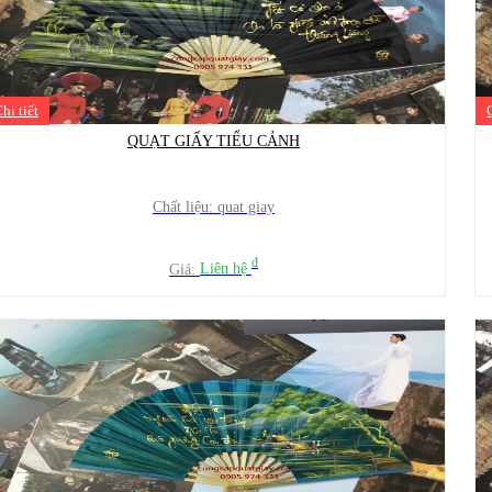
hi tiết
QUẠT GIẤY TIỂU CẢNH
Chất liệu: quat giay
đ
Giá:
Liên hệ