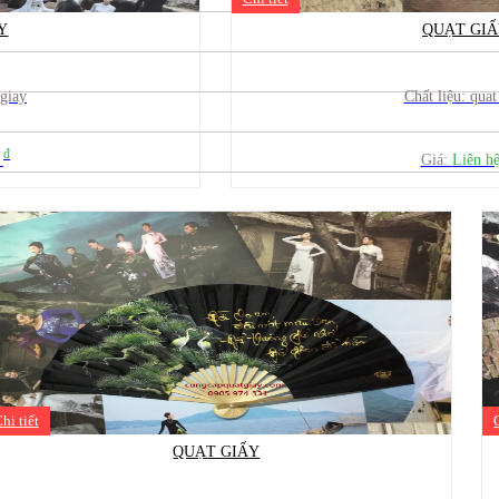
Y
QUẠT GI
 giay
Chất liệu: quat
đ
ệ
Giá:
Liên h
hi tiết
QUẠT GIẤY