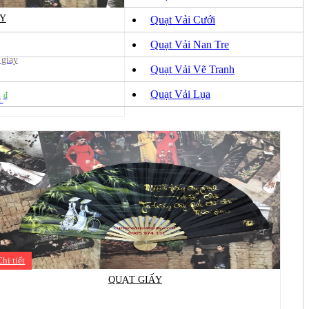
ẤY
Quạt Vải Cưới
Quạt Vải Nan Tre
 giay
Quạt Vải Vẽ Tranh
Quạt Vải Lụa
đ
ệ
Chi tiết
QUẠT GIẤY