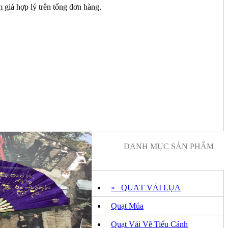
 giá hợp lý trên tổng đơn hàng.
DANH MỤC SẢN PHẨM
» QUẠT VẢI LỤA
Quạt Múa
Quạt Vải Vẽ Tiểu Cảnh