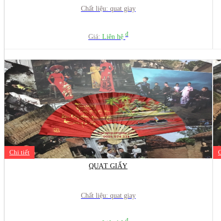
Chất liệu: quat giay
đ
Giá:
Liên hệ
Chi tiết
C
QUẠT GIẤY
Chất liệu: quat giay