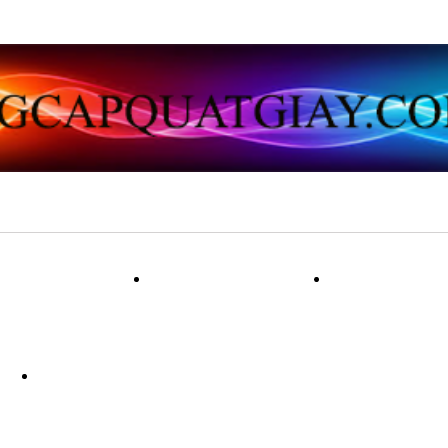
ẠT VẢI LỤA
QUẠT GIẤY
QUẠT 
NG
QUẠT LÔNG CÔNG PHONG THU