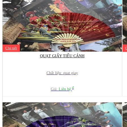
Chi tiết
C
QUẠT GIẤY TIỂU CẢNH
Chất liệu: quat giay
đ
Giá:
Liên hệ