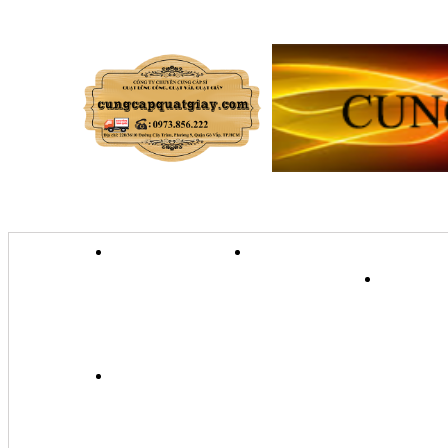
TRANG CHỦ
GIỚI THIỆU
QU
QUẠT TRANH TREO TƯỜ