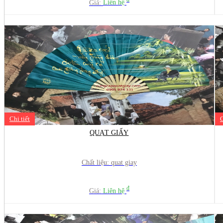
đ
Giá:
Liên hệ
Chi tiết
C
QUẠT GIẤY
Chất liệu: quat giay
đ
Giá:
Liên hệ