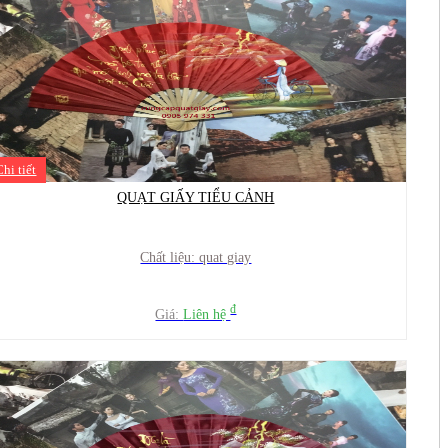
Chi tiết
QUẠT GIẤY TIỂU CẢNH
Chất liệu: quat giay
đ
Giá:
Liên hệ