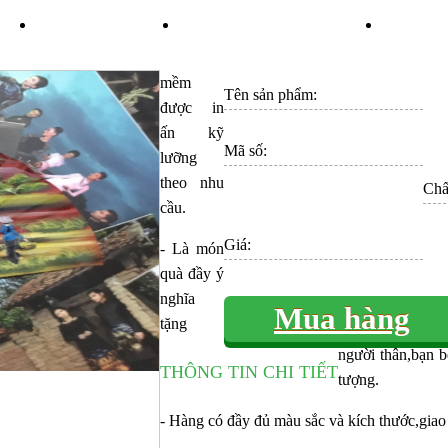
ÁN
TIN TỨC
KHUYẾN MÃI
LI
mềm
Tên sản phẩm:
được in
ấn kỹ
Mã số:
lưỡng
theo nhu
Chất
cầu.
Giá:
- Là món
quà đầy ý
nghĩa
Mua hàng
tặng
người thân,bạn b
THÔNG TIN CHI TIẾT
tượng.
- Hàng có đầy đủ màu sắc và kích thước,giao