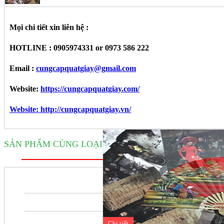
Mọi chi tiết xin liên hệ :
HOTLINE : 0905974331 or 0973 586 222
Email :
cungcapquatgiay@gmail.com
Website:
https://cungcapquatgiay.com/
Website: http://cungcapquatgiay.vn/
SẢN PHẨM CÙNG LOẠI
Chi tiết