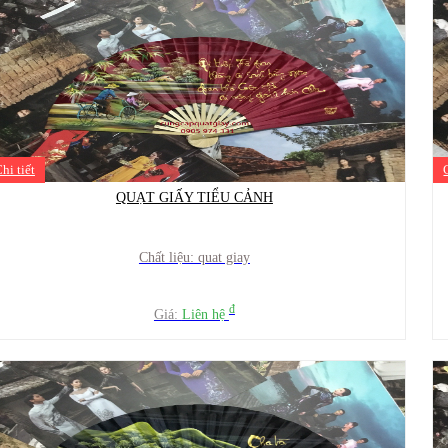
hi tiết
QUẠT GIẤY TIỂU CẢNH
Chất liệu: quat giay
đ
Giá:
Liên hệ