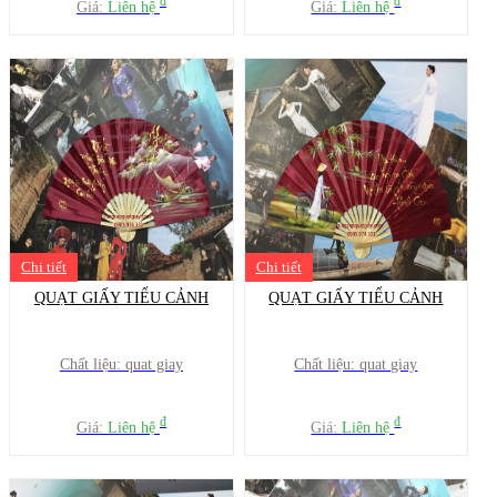
đ
đ
Giá:
Liên hệ
Giá:
Liên hệ
Chi tiết
Chi tiết
QUẠT GIẤY TIỂU CẢNH
QUẠT GIẤY TIỂU CẢNH
Chất liệu: quat giay
Chất liệu: quat giay
đ
đ
Giá:
Liên hệ
Giá:
Liên hệ