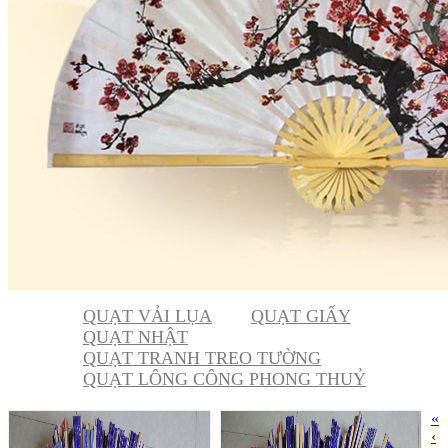
QUẠT VẢI LỤA
QUẠT GIẤY
QUẠT NHẬT
QUẠT TRANH TREO TƯỜNG
QUẠT LÔNG CÔNG PHONG THUỶ
«
‹