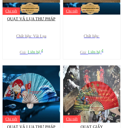
Chi tiết
Chi tiết
QUẠT VẢ LỤA THƯ PHÁP
Chất liệu: Vải Lụa
Chất liệu:
đ
đ
Giá:
Liên hệ
Giá:
Liên hệ
Chi tiết
Chi tiết
QUẠT VẢ LỤA THƯ PHÁP
QUẠT GIẤY