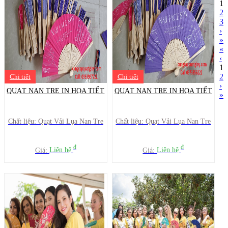
1
2
3
›
»
«
‹
1
2
Chi tiết
Chi tiết
›
QUẠT NAN TRE IN HỌA TIẾT
QUẠT NAN TRE IN HỌA TIẾT
»
Chất liệu: Quạt Vải Lụa Nan Tre
Chất liệu: Quạt Vải Lụa Nan Tre
đ
đ
Giá:
Liên hệ
Giá:
Liên hệ