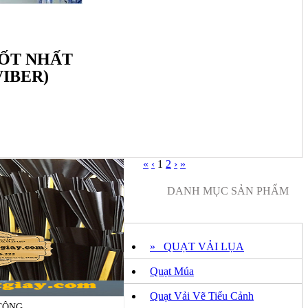
TỐT NHẤT
VIBER)
«
‹
1
2
›
»
DANH MỤC SẢN PHẨM
» QUẠT VẢI LỤA
Quạt Múa
Quạt Vải Vẽ Tiểu Cảnh
CÔNG