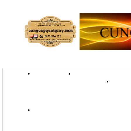
TRANG CHỦ
GIỚI THIỆU
QU
QUẠT TRANH TREO TƯỜ