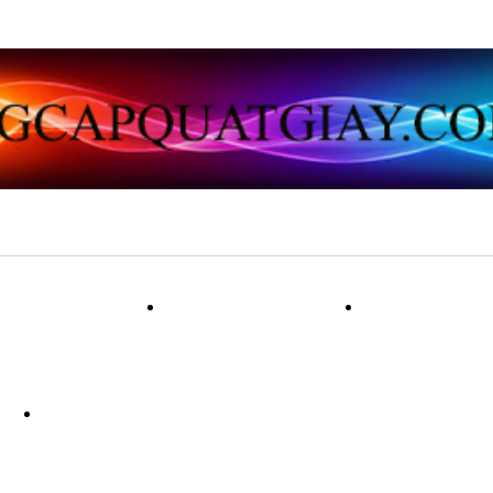
ẠT VẢI LỤA
QUẠT GIẤY
QUẠT 
NG
QUẠT LÔNG CÔNG PHONG THU