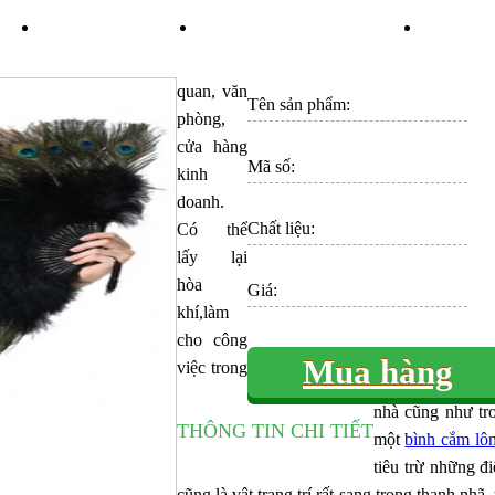
ÁN
TIN TỨC
KHUYẾN MÃI
LI
quan, văn
Tên sản phẩm:
phòng,
cửa hàng
Mã số:
kinh
doanh.
Chất liệu:
Có thể
lấy lại
hòa
Giá:
khí,làm
cho công
Mua hàng
việc trong
nhà cũng như tro
THÔNG TIN CHI TIẾT
một
bình cắm lô
tiêu trừ những 
cũng là vật trang trí rất sang trọng,thanh n