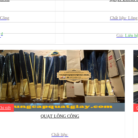
 Công
Chất liệu: Lôn
đ
ệ
Giá:
Liên h
hi tiết
QUẠT LÔNG CÔNG
Chất liệu: