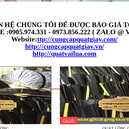
N HỆ CHÚNG TÔI ĐỂ ĐƯỢC BÁO GIÁ 
 :0905.974.331 - 0973.856.222 ( ZALO @ 
Website:
ttp://cungcapquatgiay.com/
http://cungcapquatgiay.vn/
http://quatvailua.com
Chi tiết
CÔNG
QUẠT LÔNG 