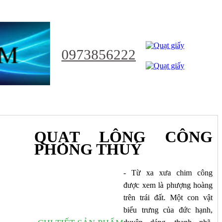
0973856222
QUẠT LÔNG CÔNG
NHẬT
PHONG THUỶ
- Từ xa xưa chim công
Ỷ
được xem là phượng hoàng
trên trái đất. Một con vật
biểu trưng của đức hạnh,