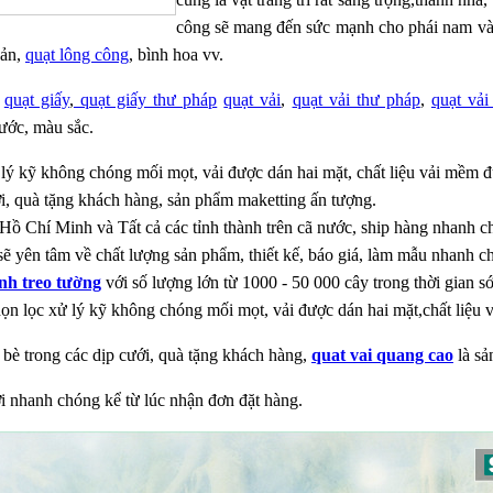
công sẽ mang đến sức mạnh cho phái nam và
bản,
quạt lông công
, bình hoa vv.
m
quạt giấy
,
quạt giấy thư pháp
quạt vải
,
quạt vải thư pháp
,
quạt vải
ước, màu sắc.
lý kỹ không chóng mối mọt, vải được dán hai mặt, chất liệu vải mềm đ
ới, quà tặng khách hàng, sản phẩm
maketting ấn tượng.
ại Hồ Chí Minh và Tất cả các tỉnh thành trên cã nước, ship hàng nhanh 
sẽ yên tâm về chất lượng sản phẩm, thiết kế, báo giá, làm mẫu nhanh ch
nh treo tường
với số lượng lớn từ 1000 - 50 000 cây trong thời gian s
ọn lọc xử lý kỹ không chóng mối mọt, vải được dán hai mặt,chất liệu 
 bè trong các dịp cưới, quà tặng khách hàng,
quat vai quang cao
là sả
ơi nhanh chóng kể từ lúc nhận đơn đặt hàng.