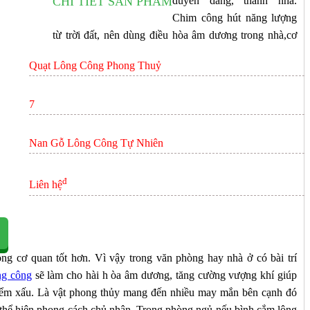
CHI TIẾT SẢN PHẨM
duyên dáng, thanh nhã.
ÊN HỆ
Chim công hút năng lượng
từ trời đất, nên dùng điều hòa âm dương trong nhà,cơ
Quạt Lông Công Phong Thuỷ
7
Nan Gỗ Lông Công Tự Nhiên
đ
Liên hệ
ng cơ quan tốt hơn. Vì vậy trong văn phòng hay nhà ở có bài trí
ng công
sẽ làm cho hài h òa âm dương, tăng cường vượng khí giúp
điểm xấu. Là vật phong thủy mang đến nhiều may mắn bên cạnh đó
hã, thể hiện phong cách chủ nhân. Trong phòng ngủ nếu bình cắm lông