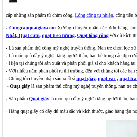
cấp những sản phẩm từ chim công.
Lông công tự nhiên
, công tiêu 
-
Cungcapquatgiay.com
Xưởng chuyên nhận các đơn hàng là
Nhật
,
Quạt cưới
,
quạt treo tường
,
Quạt lông công
với đủ kích th
- Là sản phẩm thủ công mỹ nghệ truyền thống. Nan tre chọn lọc xử 
- Là món quà đầy ý nghĩa tặng người thân, bạn bè trong các dịp cư
- Hiện tại chúng tôi sản xuất và phân phối giá sỉ cho khách hàng t
- Với nhiều năm phân phối ra thị trường, đến với chúng tôi các bạn 
- Chúng tôi chuyên nhận sản xuất sỉ
quạt giấy
,
quạt vải
,
quạt tra
-
Quạt giấy
là sản phẩm thủ công mỹ nghệ truyền thống, nan tre ch
- Sản phẩm
Quạt giấy
là món quà đầy ý nghĩa tặng người thân, bạn
- Hàng quạt giấy có đầy đủ màu sắc và kích thước, giao hàng tận n