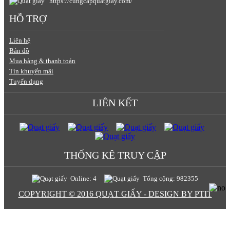
https://cungcapquatgiay.com/
HỖ TRỢ
Liên hệ
Bản đồ
Mua hàng & thanh toán
Tin khuyến mãi
Tuyển dụng
LIÊN KẾT
THỐNG KÊ TRUY CẬP
Online: 4
Tổng cộng: 982355
COPYRIGHT © 2016 QUẠT GIẤY - DESIGN BY PTIT