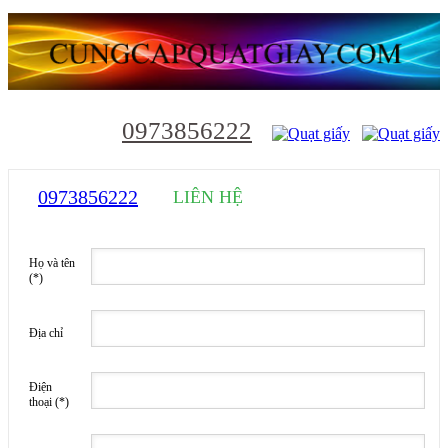
0973856222
0973856222
LIÊN HỆ
Họ và tên
(*)
Địa chỉ
Điện
thoại
(*)