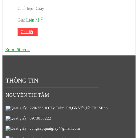
Chất liệu: Giấy
đ
Giá:
Liên hệ
Chi tiết
Xem tất cả »
THÔNG TIN
NGUYỄN THỊ TÂM
220/36/10 Cây Trâm, P.9,Gò Vấp,Hồ Chí Minh
0973856222
cungcapquatgiay@gmail.com